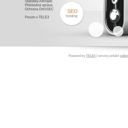
Statistiky AWStats
Přehledná správa
Ochrana DNSSEC
SEO
hosting
Pouze u TELE3
Powered by
TELE3
| servery pohání
sdíle