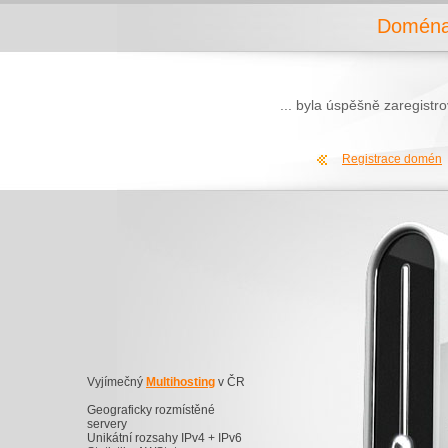
Doména 
... byla úspěšně zaregist
Registrace domén
Vyjímečný
Multihosting
v ČR
Geograficky rozmístěné
servery
Unikátní rozsahy IPv4 + IPv6