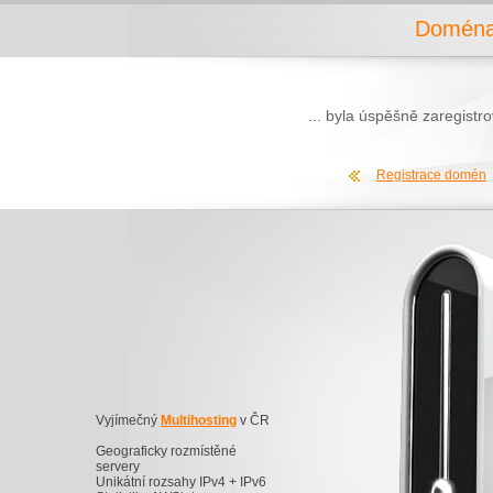
Doména 
... byla úspěšně zaregist
Registrace domén
Vyjímečný
Multihosting
v ČR
Geograficky rozmístěné
servery
Unikátní rozsahy IPv4 + IPv6