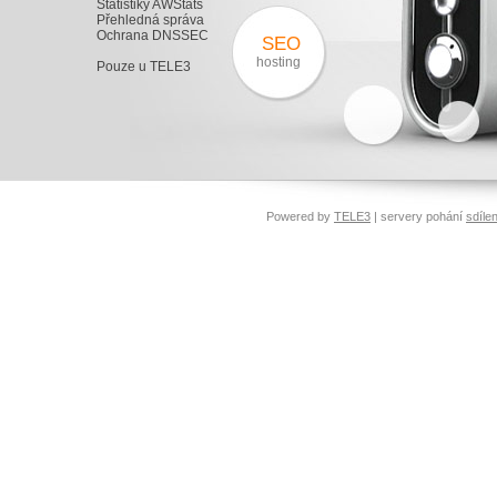
Statistiky AWStats
Přehledná správa
Ochrana DNSSEC
SEO
hosting
Pouze u TELE3
Powered by
TELE3
| servery pohání
sdíle